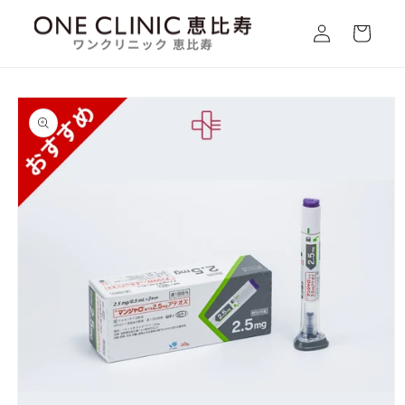
コンテ
カ
ンツに
グ
ー
進む
イ
ト
ン
商品情
報にス
キップ