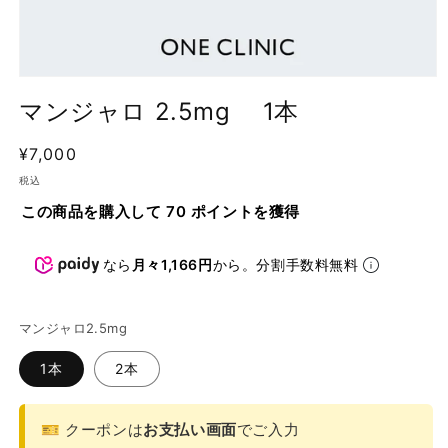
モ
ー
マンジャロ 2.5mg 1本
ダ
ル
通
¥7,000
SKU:
で
メ
常
税込
デ
価
ィ
この商品を購入して 70 ポイントを獲得
格
ア
(1)
を
なら
月々1,166円
から。分割手数料無料
開
く
マンジャロ2.5mg
1本
2本
🎫 クーポンは
お支払い画面
でご入力