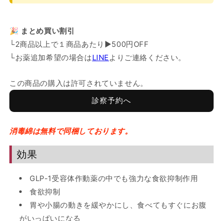
🎉 まとめ買い割引
└2商品以上で１商品あたり▶︎500円OFF
└お薬追加希望の場合は
LINE
よりご連絡ください。
この商品の購入は許可されていません。
診察予約へ
消毒綿は無料で同梱しております。
効果
GLP-1受容体作動薬の中でも強力な食欲抑制作用
食欲抑制
胃や小腸の動きを緩やかにし、食べてもすぐにお腹
がいっぱいになる