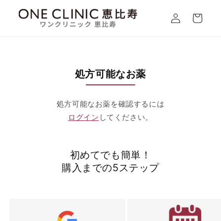
コンテ
カ
ンツに
グ
ー
進む
イ
ト
ン
処方可能なお薬
処方可能なお薬を確認するには
ログイン
してください。
初めてでも簡単！
購入までの5ステップ